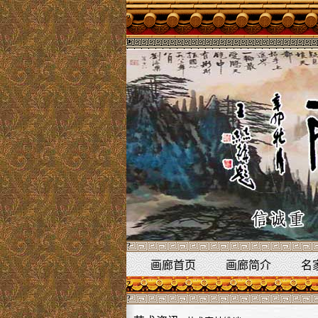
?
?
?
画廊首页
画廊简介
名
?
?